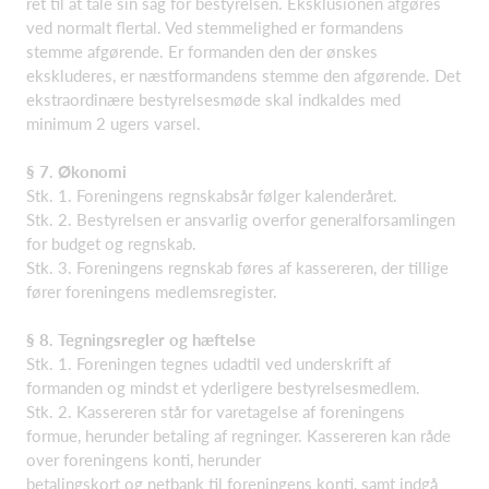
ret til at tale sin sag for bestyrelsen. Eksklusionen afgøres
ved normalt flertal. Ved stemmelighed er formandens
stemme afgørende. Er formanden den der ønskes
ekskluderes, er næstformandens stemme den afgørende. Det
ekstraordinære bestyrelsesmøde skal indkaldes med
minimum 2 ugers varsel.
§ 7. Økonomi
Stk. 1. Foreningens regnskabsår følger kalenderåret.
Stk. 2. Bestyrelsen er ansvarlig overfor generalforsamlingen
for budget og regnskab.
Stk. 3. Foreningens regnskab føres af kassereren, der tillige
fører foreningens medlemsregister.
§ 8. Tegningsregler og hæftelse
Stk. 1. Foreningen tegnes udadtil ved underskrift af
formanden og mindst et yderligere bestyrelsesmedlem.
Stk. 2. Kassereren står for varetagelse af foreningens
formue, herunder betaling af regninger. Kassereren kan råde
over foreningens konti, herunder
betalingskort og netbank til foreningens konti, samt indgå