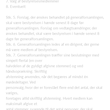
7. Valg af bestyrelsesmedlemmer
8. Eventuelt
Stk. 5. Forslag, der ønskes behandlet på generalforsamlingen,
skal være bestyrelsen i hænde senest 8 dage før
generalforsamlingen. Forslag om vedtægtsændringer, der
ønskes behandlet, skal være bestyrelsen i hænde senest 8
dage før generalforsamlingen.
Stk. 6. Generalforsamlingen ledes af en dirigent, der gerne
må være medlem af bestyrelsen.
Stk. 7. Generalforsamlingen træffer sine beslutninger med
simpelt flertal (en over
halvdelen af de gyldigt afgivne stemmer) og ved
håndsoprækning. Skriftlig
afstemning anvendes, når det begæres af mindst én
mødedeltager. Ved
personvalg, hvor der er foreslået flere end det antal, der skal
vælges,
foretages altid skriftlig afstemning. Hvert medlem kan
maksimalt afgive et
antal stemmer, svarende til det antal personer, der skal